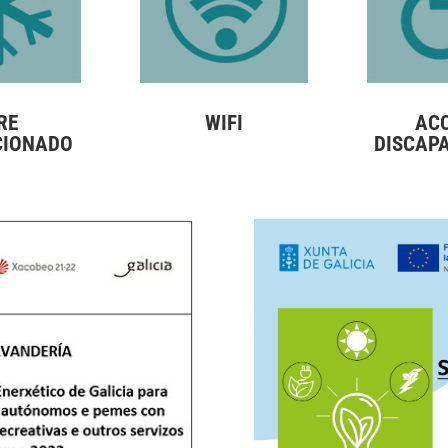
RE
WIFI
AC
CIONADO
DISCAP